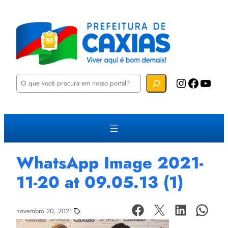
P
Instagram
Facebook
YouTube
e
s
q
u
i
s
a
r
WhatsApp Image 2021-
11-20 at 09.05.13 (1)
novembro 20, 2021