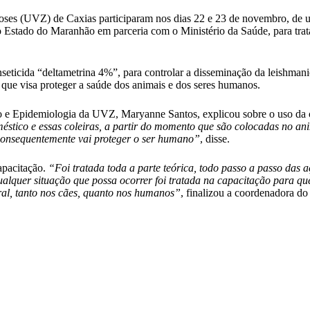
ses (UVZ) de Caxias participaram nos dias 22 e 23 de novembro, de 
stado do Maranhão em parceria com o Ministério da Saúde, para tratar
eticida “deltametrina 4%”, para controlar a disseminação da leishmanio
que visa proteger a saúde dos animais e dos seres humanos.
 Epidemiologia da UVZ, Maryanne Santos, explicou sobre o uso da c
éstico e essas coleiras, a partir do momento que são colocadas no ani
 consequentemente vai proteger o ser humano”
, disse.
apacitação.
“Foi tratada toda a parte teórica, todo passo a passo das
qualquer situação que possa ocorrer foi tratada na capacitação para 
eral, tanto nos cães, quanto nos humanos”
, finalizou a coordenadora 