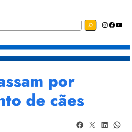
Instagram
Facebook
YouTube
s
Mapa do Site
Webmail
assam por
nto de cães