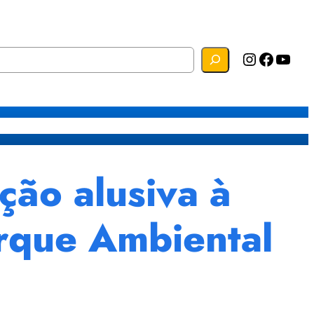
Instagram
Facebook
YouTube
s
Mapa do Site
Webmail
ção alusiva à
rque Ambiental