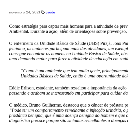
novembro 24, 2021
Saúde
Como estratégia para captar mais homens para a atividade de pr
Ambiental. Durante a ação, além de orientações sobre prevenção, fo
O enfermeiro da Unidade Básica de Sáude (UBS) Pirajá, João Paulo
feminina, as mulheres participam mais das atividades, um exemp
consegue encontrar os homens na Unidade Básica de Saúde, nós s
uma demanda maior para fazer a atividade de educação em saú
“Como é um ambiente que tem muita gente, principalmente 
Unidades Básicas de Saúde, então é uma oportunidade del
Eddie Erlison, estudante, também ressaltou a importância da ação
passando e acabam se interessando em participar para cuidar da s
O médico, Bruno Guilherme, destacou que o câncer de próstata pod
“Pode ter um comportamento semelhante a infecção urinária, o pa
prostática benigna, que é uma doença benigna do homem e que com
diagnóstico precoce porque são sintomas semelhantes a doenças 