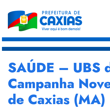
Caxias
Governo
Sec
SAÚDE – UBS do 
Campanha Nove
de Caxias (MA)