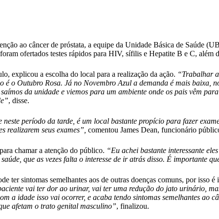
evenção ao câncer de próstata, a equipe da Unidade Básica de Saúde 
ram ofertados testes rápidos para HIV, sífilis e Hepatite B e C, além d
, explicou a escolha do local para a realização da ação.
“Trabalhar a
lo é o Outubro Rosa. Já no Novembro Azul a demanda é mais baixa, nó
aímos da unidade e viemos para um ambiente onde os pais vêm para se 
de”
, disse.
neste período da tarde, é um local bastante propício para fazer exa
es realizarem seus exames”,
comentou James Dean, funcionário público
 para chamar a atenção do público.
“Eu achei bastante interessante ele
aúde, que as vezes falta o interesse de ir atrás disso. É importante 
e ter sintomas semelhantes aos de outras doenças comuns, por isso é i
ciente vai ter dor ao urinar, vai ter uma redução do jato urinário, m
 a idade isso vai ocorrer, e acaba tendo sintomas semelhantes ao cân
que afetam o trato genital masculino”
, finalizou.