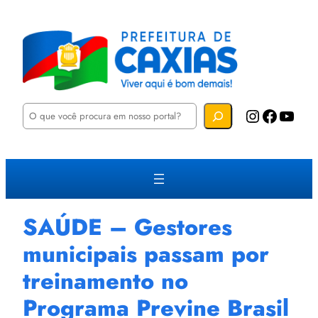
P
Instagram
Facebook
YouTube
e
s
q
u
i
s
a
r
SAÚDE – Gestores
municipais passam por
treinamento no
Programa Previne Brasil