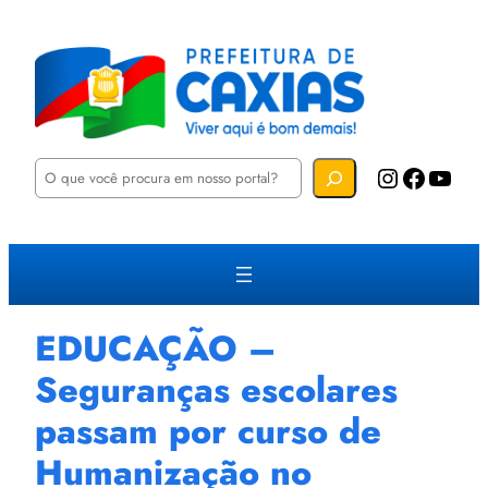
P
Instagram
Facebook
YouTube
e
s
q
u
i
s
a
r
EDUCAÇÃO –
Seguranças escolares
passam por curso de
Humanização no