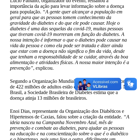
Lúcio Fabiano, organizador do evento, ressaltou a
importância da ação para levar informação sobre a doença
para população.
“A gente quer alcançar a população em
geral para que as pessoas tomem conhecimento da
gravidade do diabetes e do que ele pode causar. Hoje o
diabetes é uma das sequelas da covid-19, muitas pessoas
que tiveram covid-19 morreram em função do diabetes. A
nossa intenção é informar o que o diabetes pode causar na
vida da pessoa e como ela pode ser tratada e dizer ainda
que estar com a doença não significa o fim da vida, desde
que tenham a responsabilidade de se cuidar, através da boa
alimentação e atividades físicas. A nossa maior intenção é a
prevenção”
, explicou.
Segundo a Organização Mundial de Saúde (OMS), em torno
de 422 milhões de adultos estão com diabetes no mundo. No
Brasil, a Sociedade Brasileira de Diabetes estima que a
doença atinja 13 milhões de brasileiros.
Enoi Dias, representante da Organização dos Diabéticos e
Hipertensos de Caxias, falou sobre a criação da entidade.
“A
ideia nasceu na Campanha Novembro Azul, mês de
prevenção e combate ao diabetes, para ajudar as pessoas
na educação e na conscientização sobre o que é o diabético
e o hipertenso, pois uma liga a outra, dificilmente um