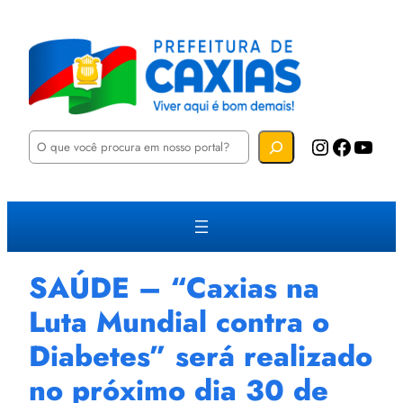
P
Instagram
Facebook
YouTube
e
s
q
u
i
s
a
r
SAÚDE – “Caxias na
Luta Mundial contra o
Diabetes” será realizado
no próximo dia 30 de