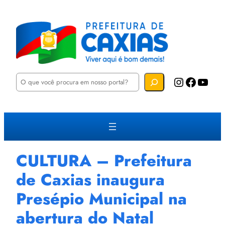
P
Instagram
Facebook
YouTube
e
s
q
u
i
s
a
r
CULTURA – Prefeitura
de Caxias inaugura
Presépio Municipal na
abertura do Natal