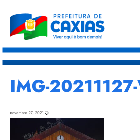
Caxias
Governo
Sec
IMG-20211127
novembro 27, 2021