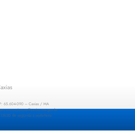
axias
EP: 65.604-090 – Caxias / MA
: sec.comunicacao@caxias.ma.gov.br
13h30 de segunda a sexta-feira