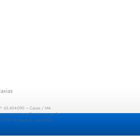
axias
EP: 65.604-090 – Caxias / MA
: sec.comunicacao@caxias.ma.gov.br
13h30 de segunda a sexta-feira