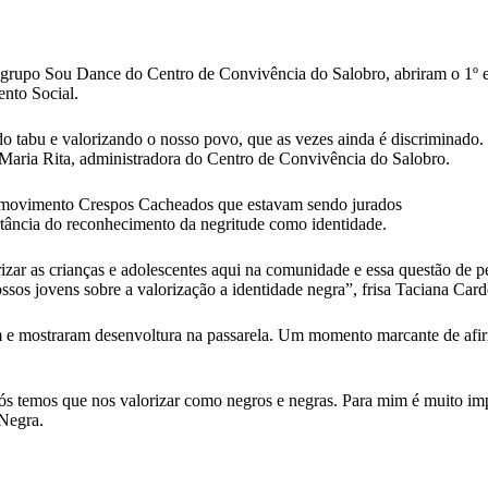
grupo Sou Dance do Centro de Convivência do Salobro, abriram o 1º 
ento Social.
do tabu e valorizando o nosso povo, que as vezes ainda é discriminado
Maria Rita, administradora do Centro de Convivência do Salobro.
do movimento Crespos Cacheados que estavam sendo jurados
rtância do reconhecimento da negritude como identidade.
izar as crianças e adolescentes aqui na comunidade e essa questão de 
ossos jovens sobre a valorização a identidade negra”, frisa Taciana Ca
ram e mostraram desenvoltura na passarela. Um momento marcante de afi
nós temos que nos valorizar como negros e negras. Para mim é muito im
 Negra.