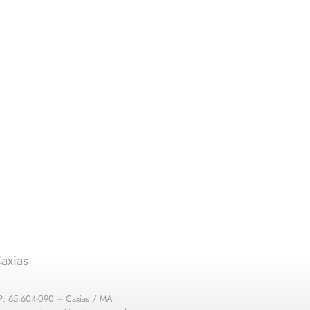
axias
EP: 65.604-090 – Caxias / MA