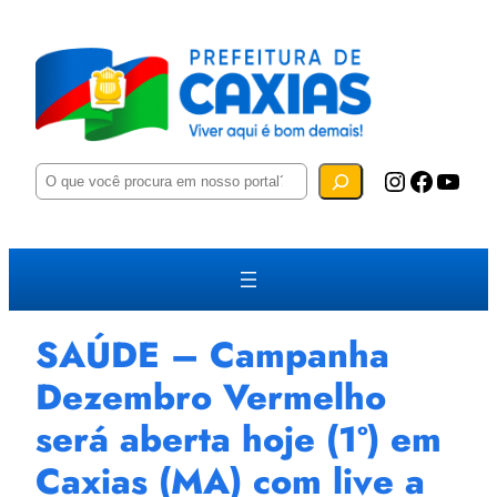
P
Instagram
Facebook
YouTube
e
s
q
u
i
s
a
r
SAÚDE – Campanha
Dezembro Vermelho
será aberta hoje (1º) em
Caxias (MA) com live a