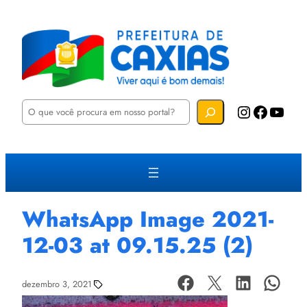
P
Instagram
Facebook
YouTube
e
s
q
u
i
s
a
r
WhatsApp Image 2021-
12-03 at 09.15.25 (2)
dezembro 3, 2021