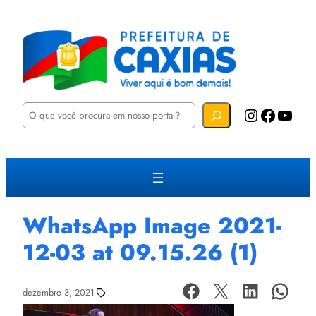
P
Instagram
Facebook
YouTube
e
s
q
u
i
s
a
r
WhatsApp Image 2021-
12-03 at 09.15.26 (1)
dezembro 3, 2021