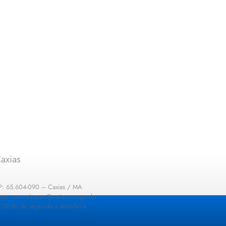
axias
EP: 65.604-090 – Caxias / MA
: sec.comunicacao@caxias.ma.gov.br
13h30 de segunda a sexta-feira