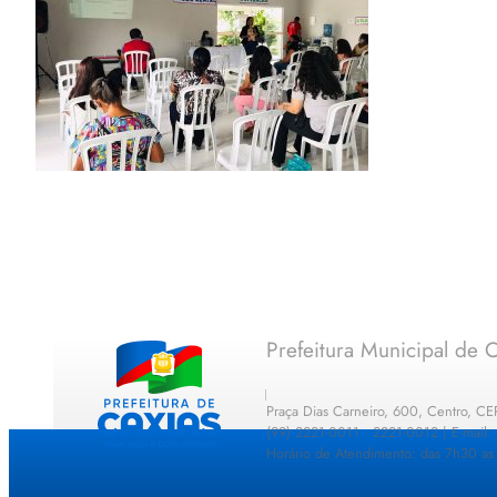
Prefeitura Municipal de C
Praça Dias Carneiro, 600, Centro, C
(99) 2221-0011 · 2221-0012 | E-mail
Horário de Atendimento: das 7h30 as 