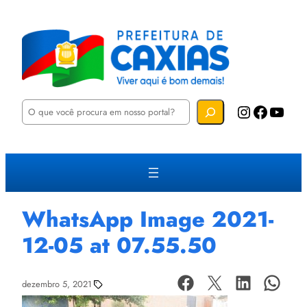
P
Instagram
Facebook
YouTube
e
s
q
u
i
s
a
r
WhatsApp Image 2021-
12-05 at 07.55.50
dezembro 5, 2021