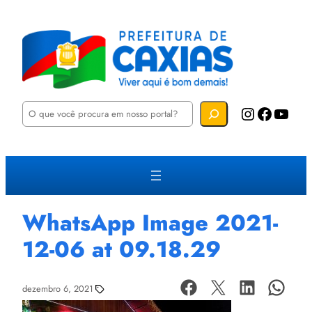
P
Instagram
Facebook
YouTube
e
s
q
u
i
s
a
r
WhatsApp Image 2021-
12-06 at 09.18.29
dezembro 6, 2021