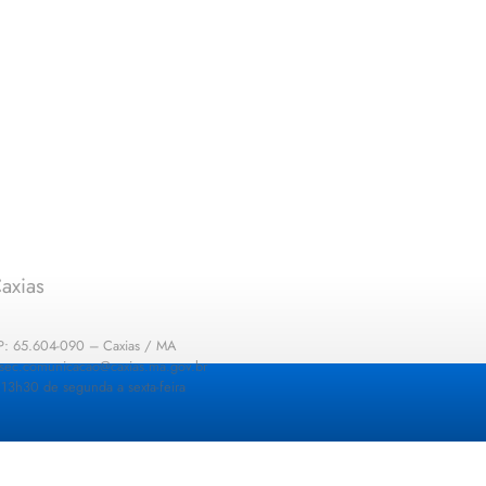
axias
EP: 65.604-090 – Caxias / MA
: sec.comunicacao@caxias.ma.gov.br
13h30 de segunda a sexta-feira