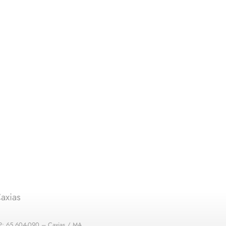
axias
EP: 65.604-090 – Caxias / MA