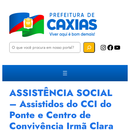
P
Instagram
Facebook
YouTube
e
s
q
u
i
s
a
r
ASSISTÊNCIA SOCIAL
– Assistidos do CCI do
Ponte e Centro de
Convivência Irmã Clara