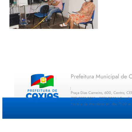
Prefeitura Municipal de C
Praça Dias Carneiro, 600, Centro, C
(99) 2221-0011 · 2221-0012 | E-mail
Horário de Atendimento: das 7h30 as 