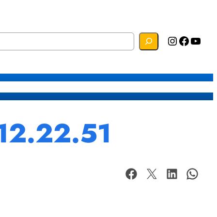
Instagram
Facebook
YouTube
s
Mapa do Site
Webmail
12.22.51