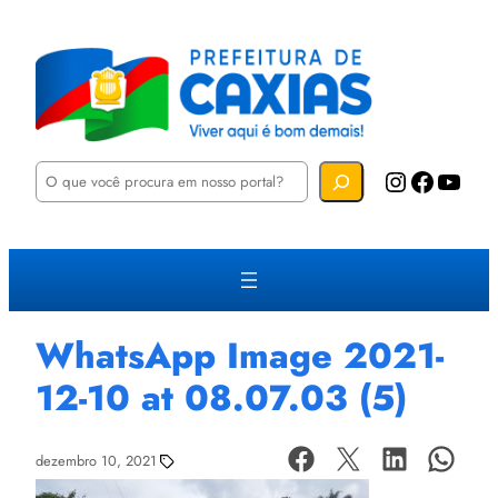
P
Instagram
Facebook
YouTube
e
s
q
u
i
s
a
r
WhatsApp Image 2021-
12-10 at 08.07.03 (5)
dezembro 10, 2021