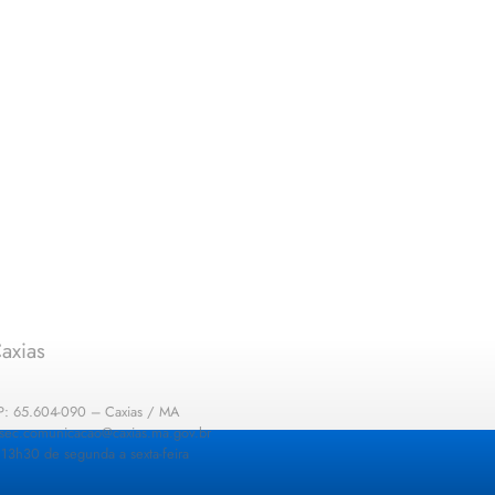
axias
EP: 65.604-090 – Caxias / MA
: sec.comunicacao@caxias.ma.gov.br
13h30 de segunda a sexta-feira