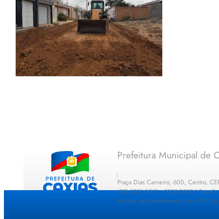
Prefeitura Municipal de C
Praça Dias Carneiro, 600, Centro, C
(99) 2221-0011 · 2221-0012 | E-mail
Horário de Atendimento: das 7h30 as 