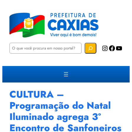
P
Instagram
Facebook
YouTube
e
s
q
u
i
s
a
r
CULTURA –
Programação do Natal
Iluminado agrega 3º
Encontro de Sanfoneiros