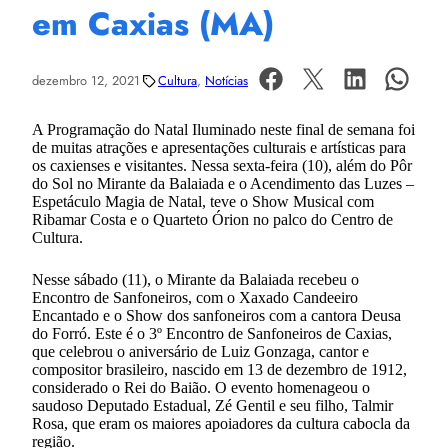
em Caxias (MA)
dezembro 12, 2021
Cultura
, 
Notícias
A Programação do Natal Iluminado neste final de semana foi
de muitas atrações e apresentações culturais e artísticas para
os caxienses e visitantes. Nessa sexta-feira (10), além do Pôr
do Sol no Mirante da Balaiada e o Acendimento das Luzes –
Espetáculo Magia de Natal, teve o Show Musical com
Ribamar Costa e o Quarteto Órion no palco do Centro de
Cultura.
Nesse sábado (11), o Mirante da Balaiada recebeu o
Encontro de Sanfoneiros, com o Xaxado Candeeiro
Encantado e o Show dos sanfoneiros com a cantora Deusa
do Forró. Este é o 3º Encontro de Sanfoneiros de Caxias,
que celebrou o aniversário de Luiz Gonzaga, cantor e
compositor brasileiro, nascido em 13 de dezembro de 1912,
considerado o Rei do Baião. O evento homenageou o
saudoso Deputado Estadual, Zé Gentil e seu filho, Talmir
Rosa, que eram os maiores apoiadores da cultura cabocla da
região.