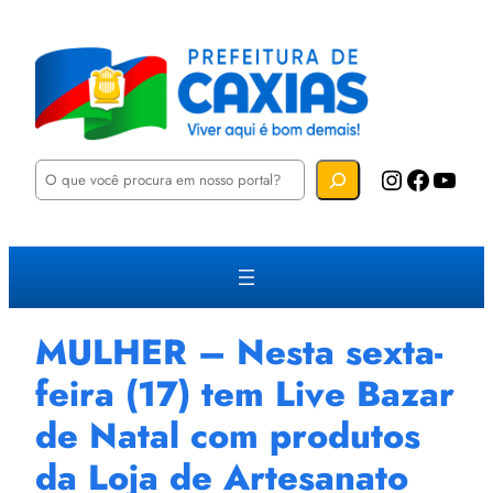
P
Instagram
Facebook
YouTube
e
s
q
u
i
s
a
r
MULHER – Nesta sexta-
feira (17) tem Live Bazar
de Natal com produtos
da Loja de Artesanato