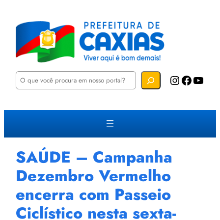
P
Instagram
Facebook
YouTube
e
s
q
u
i
s
a
r
SAÚDE – Campanha
Dezembro Vermelho
encerra com Passeio
Ciclístico nesta sexta-