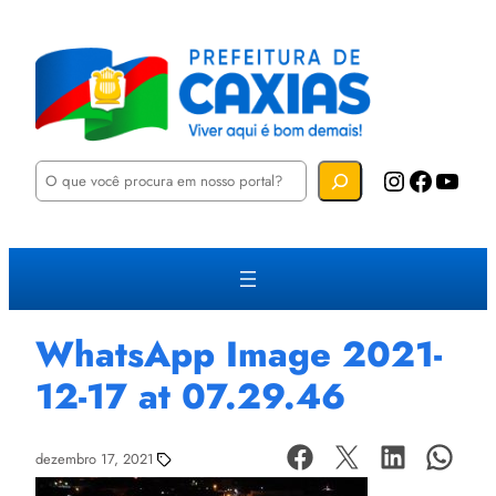
P
Instagram
Facebook
YouTube
e
s
q
u
i
s
a
r
WhatsApp Image 2021-
12-17 at 07.29.46
dezembro 17, 2021