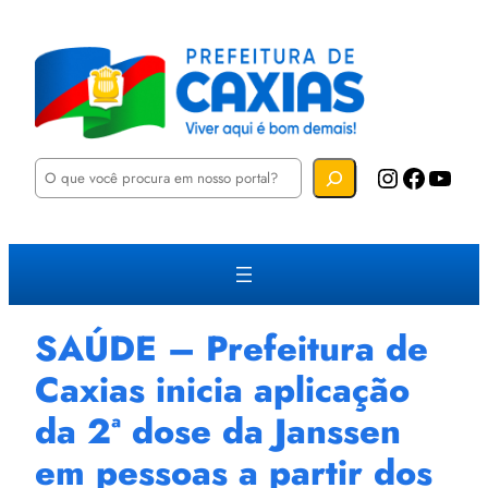
P
Instagram
Facebook
YouTube
e
s
q
u
i
s
a
r
SAÚDE – Prefeitura de
Caxias inicia aplicação
da 2ª dose da Janssen
em pessoas a partir dos