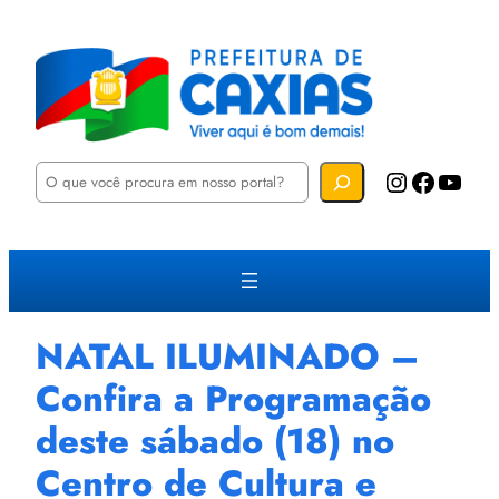
P
Instagram
Facebook
YouTube
e
s
q
u
i
s
a
r
NATAL ILUMINADO –
Confira a Programação
deste sábado (18) no
Centro de Cultura e