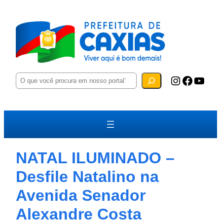
P
Instagram
Facebook
YouTube
e
s
q
u
i
s
a
r
NATAL ILUMINADO –
Desfile Natalino na
Avenida Senador
Alexandre Costa