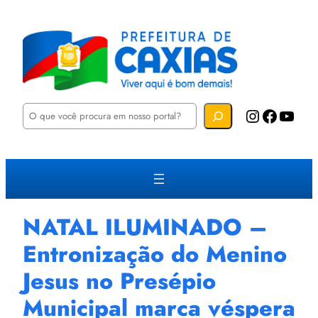
P
Instagram
Facebook
YouTube
e
s
q
u
i
s
a
r
NATAL ILUMINADO –
Entronização do Menino
Jesus no Presépio
Municipal marca véspera