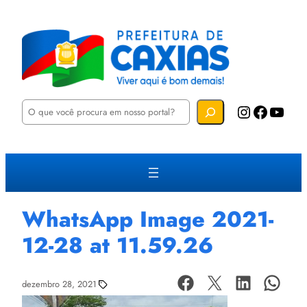
P
Instagram
Facebook
YouTube
e
s
q
u
i
s
a
r
WhatsApp Image 2021-
12-28 at 11.59.26
dezembro 28, 2021