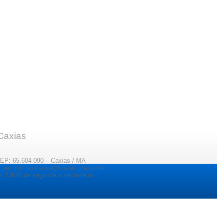
 Caxias
CEP: 65.604-090 – Caxias / MA
il: sec.comunicacao@caxias.ma.gov.br
s 13h30 de segunda a sexta-feira