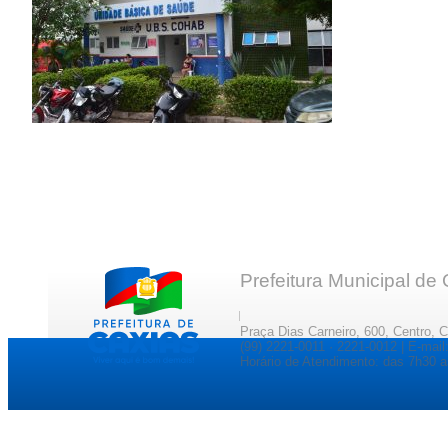
Prefeitura Municipal de
Praça Dias Carneiro, 600, Centro, 
(99) 2221-0011 · 2221-0012 | E-ma
Horário de Atendimento: das 7h30 a