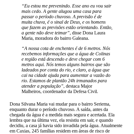
“Eu estou me prevenindo. Esse ano eu vou sair
mais cedo. A gente alugou uma casa para
passar o período chuvoso. A previsão é de
muita chuva, é o sinal de Deus, e os homens
que fazem as previsões estão orientando. Então,
a gente não deve teimar”
, disse Dona Laura
Maria, moradora do bairro Galeana.
“A nossa cota de enchentes é de 6 metros. Nós
recebemos informações que a água de Colinas
e região está descendo e deve chegar com 6
metros aqui. Nós temos alguns bairros que são
ladeados por conta do rio, e claro, a água que
cai na cidade ajuda para aumentar a vazão do
rio. Estamos de plantão 24h irmanados para
atender a população”
, destaca Major
Malheiros, coordenador da Defesa Civil.
Dona Silvana Maria vai mudar para o bairro Seriema,
enquanto durar o período chuvoso. A saída, antes da
chegada da água é a medida mais segura e acertada. Ela
lembra que na última vez, ela resistiu em sair, e quando
decidiu, a casa já havia sido invadida pela água. Atualmente
em Caxias, 245 famílias residem em áreas de risco de