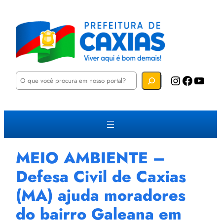
P
Instagram
Facebook
YouTube
e
s
q
u
i
s
a
r
MEIO AMBIENTE –
Defesa Civil de Caxias
(MA) ajuda moradores
do bairro Galeana em