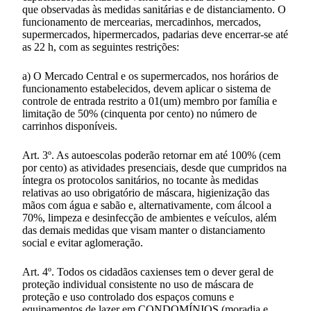
que observadas às medidas sanitárias e de distanciamento. O
funcionamento de mercearias, mercadinhos, mercados,
supermercados, hipermercados, padarias deve encerrar-se até
as 22 h, com as seguintes restrições:
a) O Mercado Central e os supermercados, nos horários de
funcionamento estabelecidos, devem aplicar o sistema de
controle de entrada restrito a 01(um) membro por família e
limitação de 50% (cinquenta por cento) no número de
carrinhos disponíveis.
Art. 3º. As autoescolas poderão retornar em até 100% (cem
por cento) as atividades presenciais, desde que cumpridos na
íntegra os protocolos sanitários, no tocante às medidas
relativas ao uso obrigatório de máscara, higienização das
mãos com água e sabão e, alternativamente, com álcool a
70%, limpeza e desinfecção de ambientes e veículos, além
das demais medidas que visam manter o distanciamento
social e evitar aglomeração.
Art. 4º. Todos os cidadãos caxienses tem o dever geral de
proteção individual consistente no uso de máscara de
proteção e uso controlado dos espaços comuns e
equipamentos de lazer em CONDOMÍNIOS (moradia e