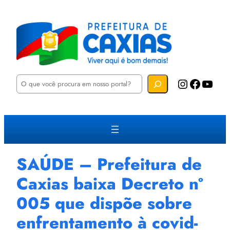
P
Instagram
Facebook
YouTube
e
s
q
u
i
s
a
r
SAÚDE – Prefeitura de
Caxias baixa Decreto nº
005 que dispõe sobre
enfrentamento à covid-