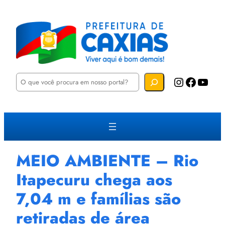
P
Instagram
Facebook
YouTube
e
s
q
u
i
s
a
r
MEIO AMBIENTE – Rio
Itapecuru chega aos
7,04 m e famílias são
retiradas de área