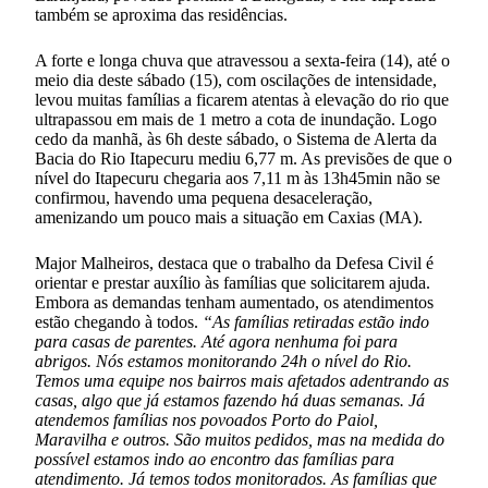
também se aproxima das residências.
A forte e longa chuva que atravessou a sexta-feira (14), até o
meio dia deste sábado (15), com oscilações de intensidade,
levou muitas famílias a ficarem atentas à elevação do rio que
ultrapassou em mais de 1 metro a cota de inundação. Logo
cedo da manhã, às 6h deste sábado, o Sistema de Alerta da
Bacia do Rio Itapecuru mediu 6,77 m. As previsões de que o
nível do Itapecuru chegaria aos 7,11 m às 13h45min não se
confirmou, havendo uma pequena desaceleração,
amenizando um pouco mais a situação em Caxias (MA).
Major Malheiros, destaca que o trabalho da Defesa Civil é
orientar e prestar auxílio às famílias que solicitarem ajuda.
Embora as demandas tenham aumentado, os atendimentos
estão chegando à todos.
“As famílias retiradas estão indo
para casas de parentes. Até agora nenhuma foi para
abrigos. Nós estamos monitorando 24h o nível do Rio.
Temos uma equipe nos bairros mais afetados adentrando as
casas, algo que já estamos fazendo há duas semanas. Já
atendemos famílias nos povoados Porto do Paiol,
Maravilha e outros. São muitos pedidos, mas na medida do
possível estamos indo ao encontro das famílias para
atendimento. Já temos todos monitorados. As famílias que