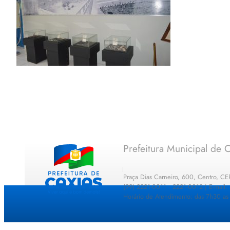
Prefeitura Municipal de C
Praça Dias Carneiro, 600, Centro, C
(99) 2221-0011 · 2221-0012 | E-mail
Horário de Atendimento: das 7h30 as 