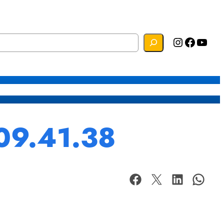
Instagram
Facebook
YouTube
s
Mapa do Site
Webmail
09.41.38