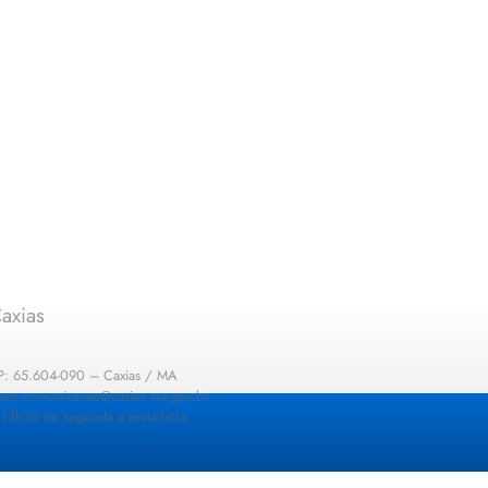
axias
EP: 65.604-090 – Caxias / MA
: sec.comunicacao@caxias.ma.gov.br
13h30 de segunda a sexta-feira