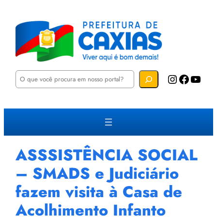
P
Instagram
Facebook
YouTube
e
s
q
u
i
s
a
r
ASSSISTÊNCIA SOCIAL
– SMADS e Judiciário
fazem visita à Casa de
Acolhimento Infanto