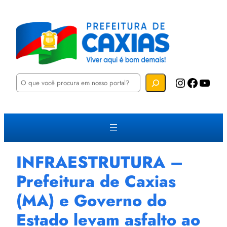
P
Instagram
Facebook
YouTube
e
s
q
u
i
s
a
r
INFRAESTRUTURA –
Prefeitura de Caxias
(MA) e Governo do
Estado levam asfalto ao