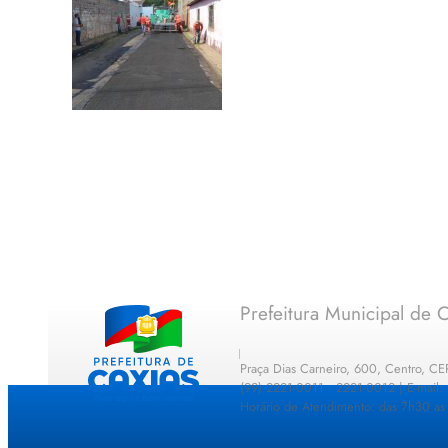
Prefeitura Municipal de C
Praça Dias Carneiro, 600, Centro, C
(99) 2221-0011 · 2221-0012 | E-mail
Horário de Atendimento: das 7h30 as 