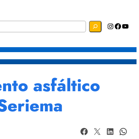
Instagram
Facebook
YouTube
s
Mapa do Site
Webmail
o asfáltico
 Seriema