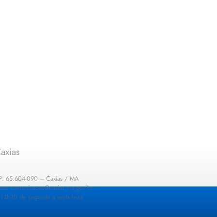
axias
EP: 65.604-090 – Caxias / MA
: sec.comunicacao@caxias.ma.gov.br
13h30 de segunda a sexta-feira