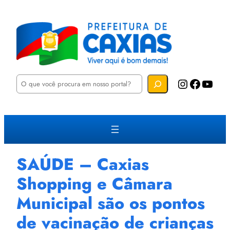
P
Instagram
Facebook
YouTube
e
s
q
u
i
s
a
r
SAÚDE – Caxias
Shopping e Câmara
Municipal são os pontos
de vacinação de crianças