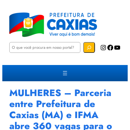
P
Instagram
Facebook
YouTube
e
s
q
u
i
s
a
r
MULHERES – Parceria
entre Prefeitura de
Caxias (MA) e IFMA
abre 360 vagas para o