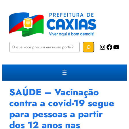
P
Instagram
Facebook
YouTube
e
s
q
u
i
s
a
r
SAÚDE – Vacinação
contra a covid-19 segue
para pessoas a partir
dos 12 anos nas