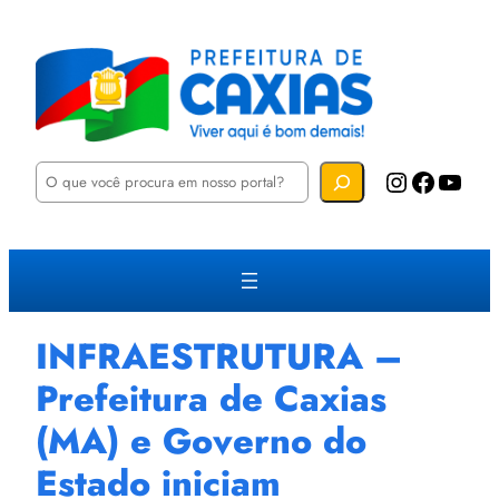
P
Instagram
Facebook
YouTube
e
s
q
u
i
s
a
r
INFRAESTRUTURA –
Prefeitura de Caxias
(MA) e Governo do
Estado iniciam