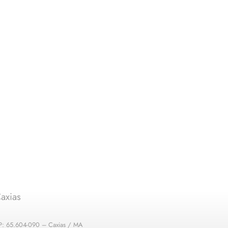
axias
EP: 65.604-090 – Caxias / MA