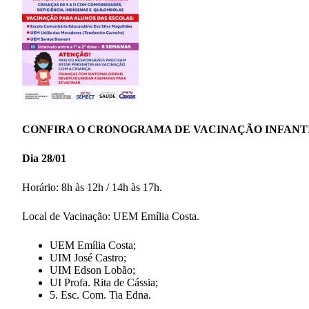
CONFIRA O CRONOGRAMA DE VACINAÇÃO INFANTI
Dia 28/01
Horário: 8h às 12h / 14h às 17h.
Local de Vacinação: UEM Emília Costa.
UEM Emília Costa;
UIM José Castro;
UIM Edson Lobão;
UI Profa. Rita de Cássia;
5. Esc. Com. Tia Edna.