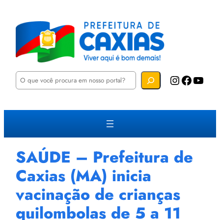
P
Instagram
Facebook
YouTube
e
s
q
u
i
s
a
r
SAÚDE – Prefeitura de
Caxias (MA) inicia
vacinação de crianças
quilombolas de 5 a 11