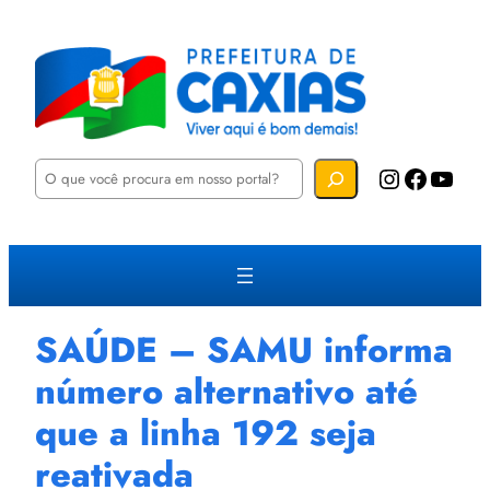
P
Instagram
Facebook
YouTube
e
s
q
u
i
s
a
r
SAÚDE – SAMU informa
número alternativo até
que a linha 192 seja
reativada