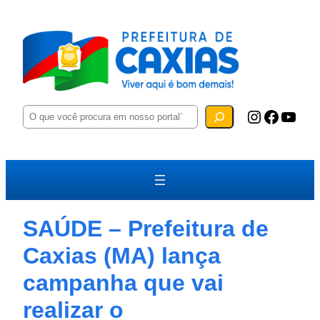
P
Instagram
Facebook
YouTube
e
s
q
u
i
s
a
r
SAÚDE – Prefeitura de
Caxias (MA) lança
campanha que vai
realizar o