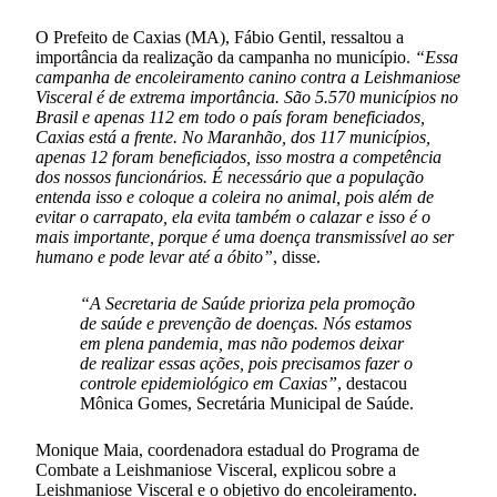
O Prefeito de Caxias (MA), Fábio Gentil, ressaltou a
importância da realização da campanha no município.
“Essa
campanha de encoleiramento canino contra a Leishmaniose
Visceral é de extrema importância. São 5.570 municípios no
Brasil e apenas 112 em todo o país foram beneficiados,
Caxias está a frente. No Maranhão, dos 117 municípios,
apenas 12 foram beneficiados, isso mostra a competência
dos nossos funcionários. É necessário que a população
entenda isso e coloque a coleira no animal, pois além de
evitar o carrapato, ela evita também o calazar e isso é o
mais importante, porque é uma doença transmissível ao ser
humano e pode levar até a óbito”
, disse.
“A Secretaria de Saúde prioriza pela promoção
de saúde e prevenção de doenças. Nós estamos
em plena pandemia, mas não podemos deixar
de realizar essas ações, pois precisamos fazer o
controle epidemiológico em Caxias”
, destacou
Mônica Gomes, Secretária Municipal de Saúde.
Monique Maia, coordenadora estadual do Programa de
Combate a Leishmaniose Visceral, explicou sobre a
Leishmaniose Visceral e o objetivo do encoleiramento.