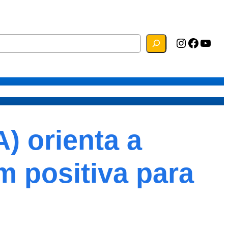
Instagram
Facebook
YouTube
s
Mapa do Site
Webmail
) orienta a
m positiva para