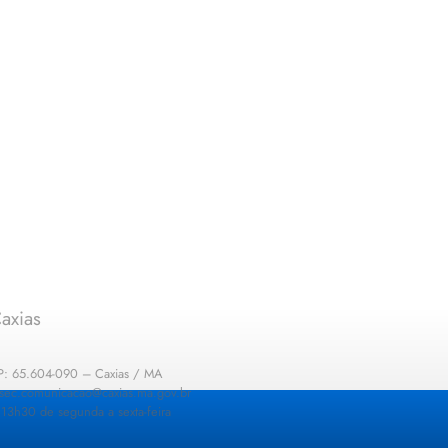
axias
EP: 65.604-090 – Caxias / MA
: sec.comunicacao@caxias.ma.gov.br
13h30 de segunda a sexta-feira