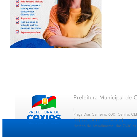
Prefeitura Municipal de C
Praça Dias Carneiro, 600, Centro, C
(99) 2221-0011 · 2221-0012 | E-mail
Horário de Atendimento: das 7h30 as 