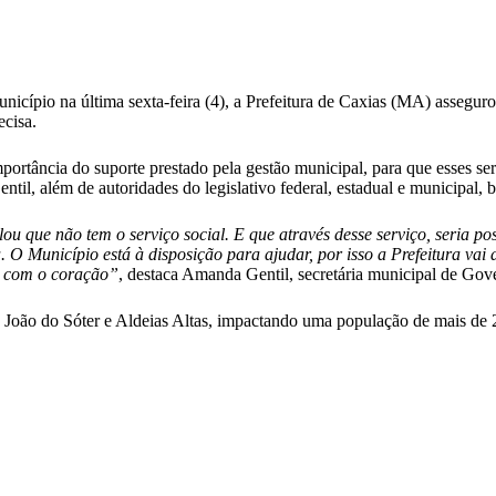
ípio na última sexta-feira (4), a Prefeitura de Caxias (MA) assegurou o
ecisa.
portância do suporte prestado pela gestão municipal, para que esses 
Gentil, além de autoridades do legislativo federal, estadual e municipal,
 que não tem o serviço social. E que através desse serviço, seria poss
O Município está à disposição para ajudar, por isso a Prefeitura vai d
es com o coração”
, destaca Amanda Gentil, secretária municipal de Gov
o João do Sóter e Aldeias Altas, impactando uma população de mais de 