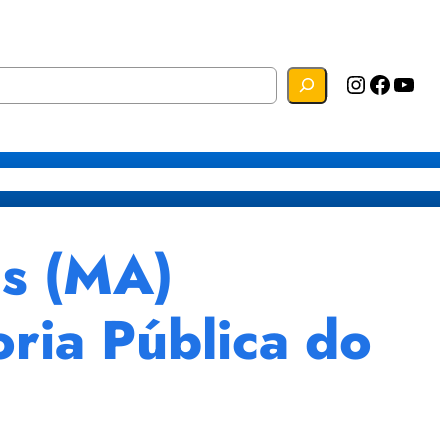
Instagram
Facebook
YouTube
s
Mapa do Site
Webmail
s (MA)
oria Pública do