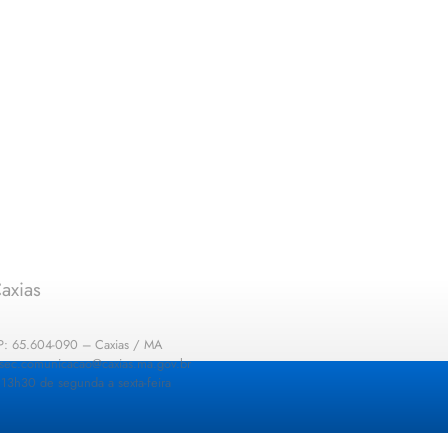
axias
EP: 65.604-090 – Caxias / MA
: sec.comunicacao@caxias.ma.gov.br
13h30 de segunda a sexta-feira