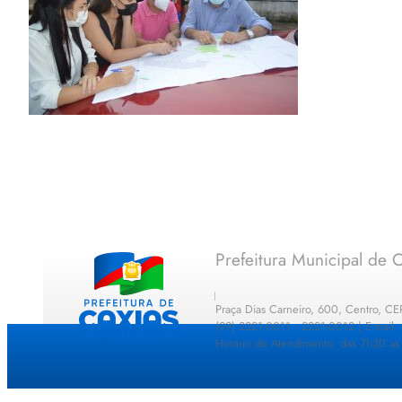
Prefeitura Municipal de C
Praça Dias Carneiro, 600, Centro, C
(99) 2221-0011 · 2221-0012 | E-mail
Horário de Atendimento: das 7h30 as 